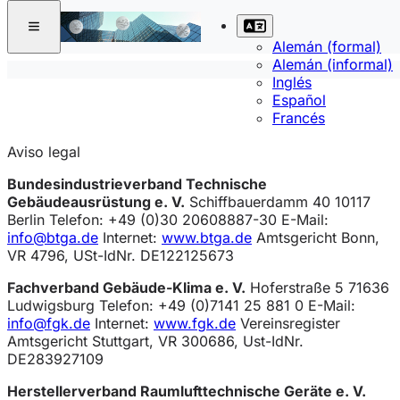
Alemán (formal)
Alemán (informal)
Inglés
Español
Francés
Aviso legal
Bundesindustrieverband Technische
Gebäudeausrüstung e. V.
Schiffbauerdamm 40 10117
Berlin Telefon: +49 (0)30 20608887-30 E-Mail:
info@btga.de
Internet:
www.btga.de
Amtsgericht Bonn,
VR 4796, USt-IdNr. DE122125673
Fachverband Gebäude-Klima e. V.
Hoferstraße 5 71636
Ludwigsburg Telefon: +49 (0)7141 25 881 0 E-Mail:
info@fgk.de
Internet:
www.fgk.de
Vereinsregister
Amtsgericht Stuttgart, VR 300686, Ust-IdNr.
DE283927109
Herstellerverband Raumlufttechnische Geräte e. V.