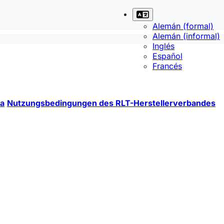
Alemán (formal)
Alemán (informal)
Inglés
Español
Francés
a
Nutzungsbedingungen des RLT-Herstellerverbandes